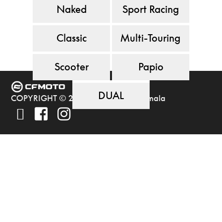
Naked
Sport Racing
Classic
Multi-Touring
Scooter
Papio
DUAL
COPYRIGHT © 2023 CFMOTO Guatemala