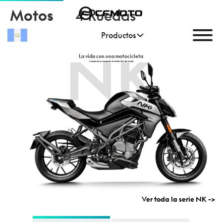
Motos
4 Ruedas
Productos
NK
La vida con una motocicleta
Manejarlas es una pasión, te sientes libre del mundo
Ver toda la serie
NK
->