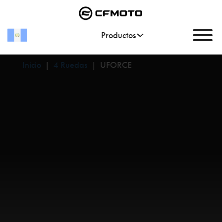
Productos
Inicio
|
4 Ruedas
|
UFORCE