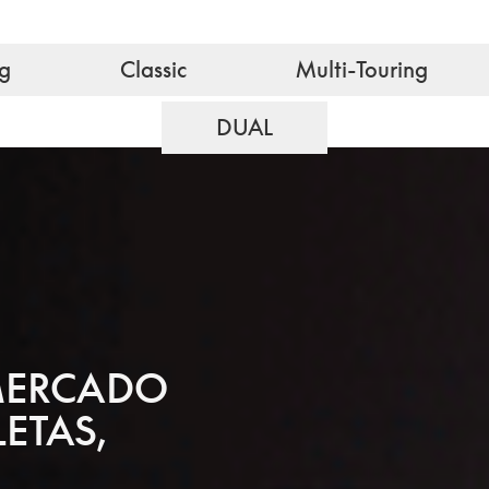
ng
Classic
Multi-Touring
DUAL
 MERCADO
ETAS,