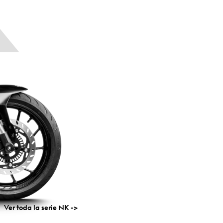
Ver toda la serie
NK
->